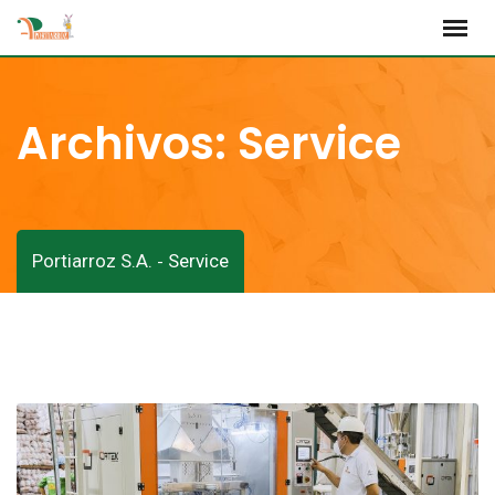
Saltar
al
contenido
Archivos: Service
Portiarroz S.A.
Service
-