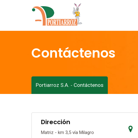
Saltar
al
contenido
Contáctenos
Portiarroz S.A.
Contáctenos
-
Dirección
Matriz - km 3,5 vía Milagro